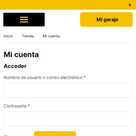
Mi garaje
Comprar por marca
Quiénes somos
Inicio
Tienda
Mi cuenta
Mi cuenta
Acceder
Nombre de usuario o correo electrónico
*
Contraseña
*