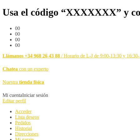
Usa el código “XXXXXXX” y co
00
00
00
00
Llámanos +34 968 26 43 88
/ Horario de L-J de 9:00-13:30 y 16:30
Chatea
con un experto
Nuestra
tienda física
Mi cuenta
Iniciar sesión
Editar perfil
Acceder
Lista deseos
Pedidos
Historial
Direcciones
Mi garaje