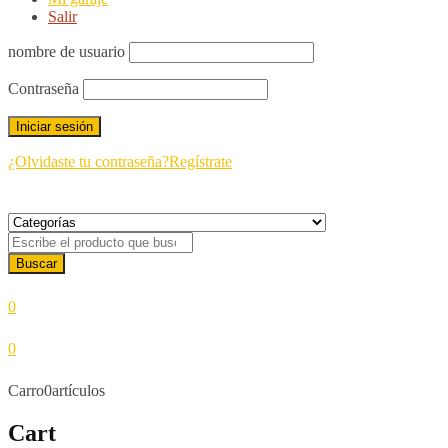
Salir
nombre de usuario
Contraseña
¿Olvidaste tu contraseña?
Regístrate
0
0
Carro
0
artículos
Cart