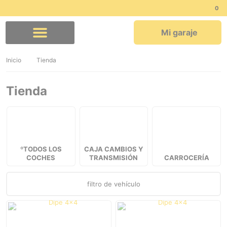
Mi garaje
Comprar por marca
Quiénes somos
Inicio
Tienda
Tienda
ºTODOS LOS
CAJA CAMBIOS Y
COCHES
TRANSMISIÓN
CARROCERÍA
filtro de vehículo