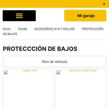
Mi garaje
Comprar por marca
Quiénes somos
Inicio
Tienda
ACCESORIOS 4x4 Y DELUXE
PROTECCCIÓN
DE BAJOS
PROTECCCIÓN DE BAJOS
filtro de vehículo