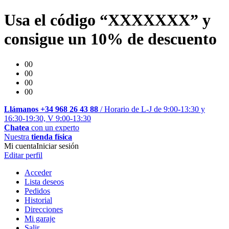
Usa el código “XXXXXXX” y
consigue un 10% de descuento
00
00
00
00
Llámanos +34 968 26 43 88
/ Horario de L-J de 9:00-13:30 y
16:30-19:30, V 9:00-13:30
Chatea
con un experto
Nuestra
tienda física
Mi cuenta
Iniciar sesión
Editar perfil
Acceder
Lista deseos
Pedidos
Historial
Direcciones
Mi garaje
Salir