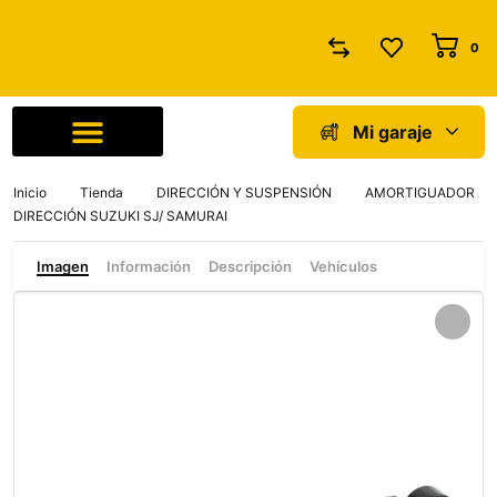
0
Mi garaje
Comprar por marca
Quiénes somos
Inicio
Tienda
DIRECCIÓN Y SUSPENSIÓN
AMORTIGUADOR
DIRECCIÓN SUZUKI SJ/ SAMURAI
Imagen
Información
Descripción
Vehículos