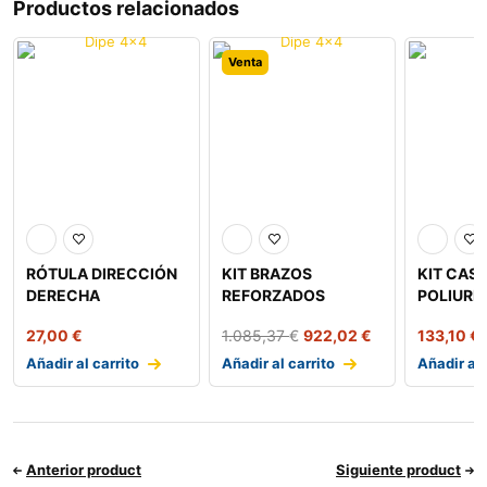
Productos relacionados
Venta
RÓTULA DIRECCIÓN
KIT BRAZOS
KIT CAS
DERECHA
REFORZADOS
POLIURE
SUPERIORES
BALLEST
27,00
€
1.085,37
€
922,02
€
133,10
€
IRONMAN
IRONMA
Añadir al carrito
Añadir al carrito
Añadir al 
Anterior product
Siguiente product