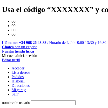
Usa el código “XXXXXXX” y co
00
00
00
00
Llámanos +34 968 26 43 88
/ Horario de L-J de 9:00-13:30 y 16:30
Chatea
con un experto
Nuestra
tienda física
Mi cuenta
Iniciar sesión
Editar perfil
Acceder
Lista deseos
Pedidos
Historial
Direcciones
Mi garaje
Salir
nombre de usuario