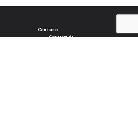
Contacto
Carretera del
Palmar 241 Aljucer,
30152, Murcia
L-J 9:00-13:30 / 16:30-
19:30 V 9:00-13:30
+34 968 26 43 88
Whatsapp 646 44 56
39 info@dipe4x4.es
Aviso
Política de
Accesibilidad
legal
cookies