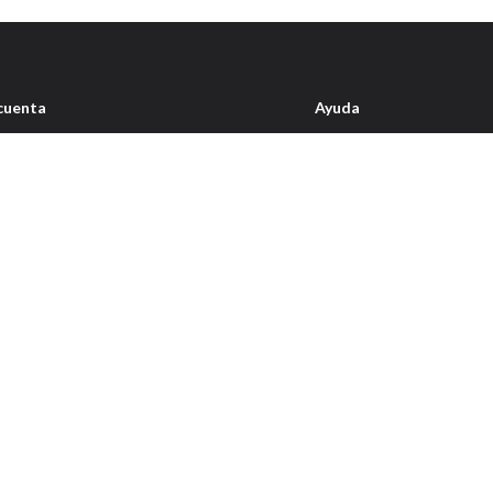
cuenta
Ayuda
íl
Condiciones de envío
idos
Quienes somos
ta de deseos
Contacto
garaje
ecciones
Política de
privacidad