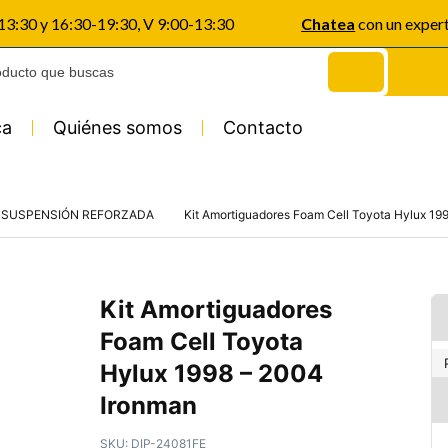
-13:30 y 16:30-19:30, V 9:00-13:30
Chatea
con un exper
ca
Quiénes somos
Contacto
Y SUSPENSIÓN REFORZADA
Kit Amortiguadores Foam Cell Toyota Hylux 19
Kit Amortiguadores
Foam Cell Toyota
Hylux 1998 – 2004
Ironman
SKU:
DIP-24081FE