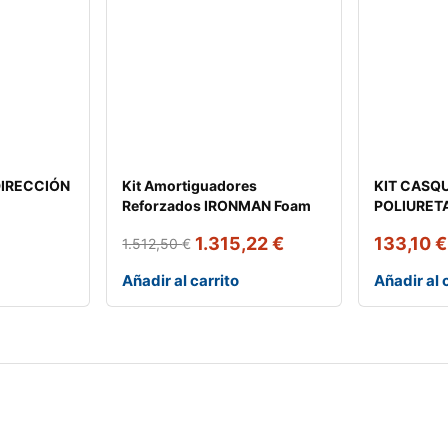
IRECCIÓN
Kit Amortiguadores
KIT CASQ
Reforzados IRONMAN Foam
POLIURET
Cell Pro Toyo
IRONMAN
1.315,22
€
133,10
€
1.512,50
€
Añadir al carrito
Añadir al 