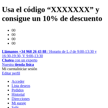
Usa el código “XXXXXXX” y
consigue un 10% de descuento
00
00
00
00
Llámanos +34 968 26 43 88
/ Horario de L-J de 9:00-13:30 y
16:30-19:30, V 9:00-13:30
Chatea
con un experto
Nuestra
tienda física
Mi cuenta
Iniciar sesión
Editar perfil
Acceder
Lista deseos
Pedidos
Historial
Direcciones
Mi garaje
Salir