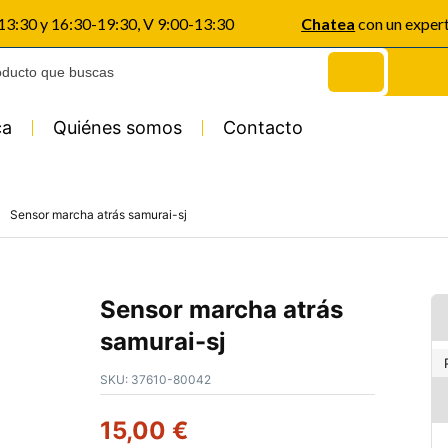
-13:30 y 16:30-19:30, V 9:00-13:30
Chatea
con un exper
ca
Quiénes somos
Contacto
Sensor marcha atrás samurai-sj
Sensor marcha atrás
samurai-sj
SKU:
37610-80042
15,00
€