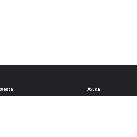
cuenta
Ayuda
íl
Condiciones de envío
idos
Quienes somos
ta de deseos
Contacto
garaje