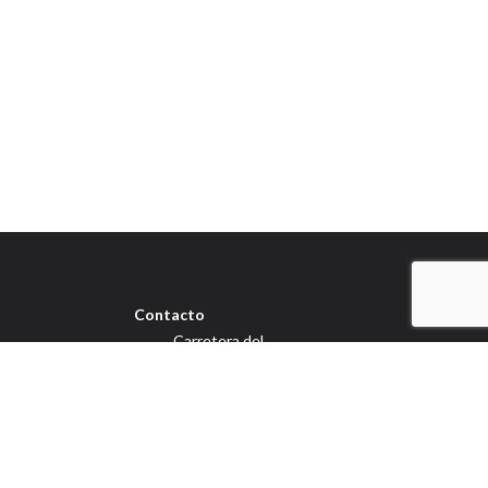
Contacto
Carretera del
Palmar 241 Aljucer,
30152, Murcia
L-J 9:00-13:30 / 16:30-
19:30 V 9:00-13:30
+34 968 26 43 88