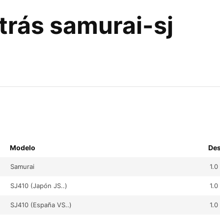
trás samurai-sj
Samurai
1.0
SJ410 (Japón JS..)
1.0
SJ410 (España VS..)
1.0