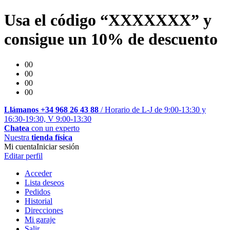
Usa el código “XXXXXXX” y
consigue un 10% de descuento
00
00
00
00
Llámanos +34 968 26 43 88
/ Horario de L-J de 9:00-13:30 y
16:30-19:30, V 9:00-13:30
Chatea
con un experto
Nuestra
tienda física
Mi cuenta
Iniciar sesión
Editar perfil
Acceder
Lista deseos
Pedidos
Historial
Direcciones
Mi garaje
Salir