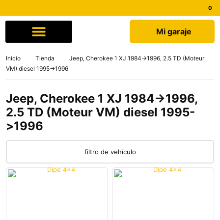
Mi garaje
Comprar por marca
Quiénes somos
Inicio
Tienda
Jeep, Cherokee 1 XJ 1984->1996, 2.5 TD (Moteur
VM) diesel 1995->1996
Jeep, Cherokee 1 XJ 1984->1996,
2.5 TD (Moteur VM) diesel 1995-
>1996
filtro de vehículo