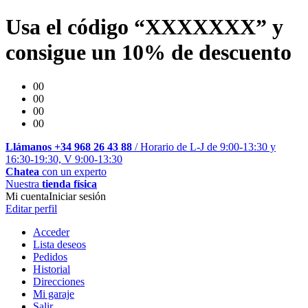
Usa el código “XXXXXXX” y
consigue un 10% de descuento
00
00
00
00
Llámanos +34 968 26 43 88
/ Horario de L-J de 9:00-13:30 y
16:30-19:30, V 9:00-13:30
Chatea
con un experto
Nuestra
tienda física
Mi cuenta
Iniciar sesión
Editar perfil
Acceder
Lista deseos
Pedidos
Historial
Direcciones
Mi garaje
Salir