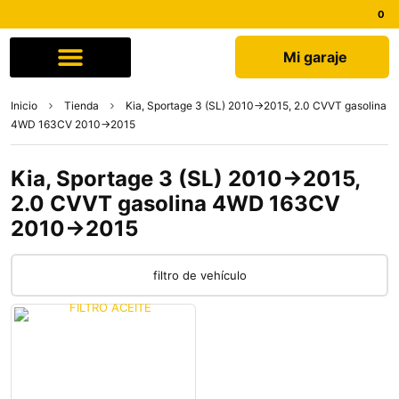
Mi garaje
Comprar por marca
Quiénes somos
Inicio
Tienda
Kia, Sportage 3 (SL) 2010->2015, 2.0 CVVT gasolina
4WD 163CV 2010->2015
Kia, Sportage 3 (SL) 2010->2015,
2.0 CVVT gasolina 4WD 163CV
2010->2015
filtro de vehículo