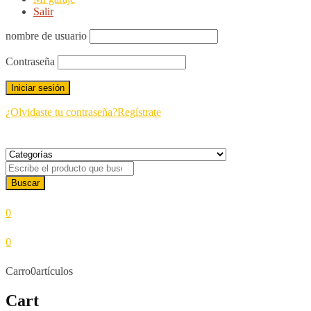
Salir
nombre de usuario
Contraseña
¿Olvidaste tu contraseña?
Regístrate
0
0
Carro
0
artículos
Cart