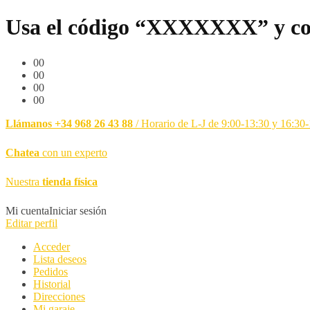
Usa el código “XXXXXXX” y co
00
00
00
00
Llámanos +34 968 26 43 88
/ Horario de L-J de 9:00-13:30 y 16:30
Chatea
con un experto
Nuestra
tienda física
Mi cuenta
Iniciar sesión
Editar perfil
Acceder
Lista deseos
Pedidos
Historial
Direcciones
Mi garaje