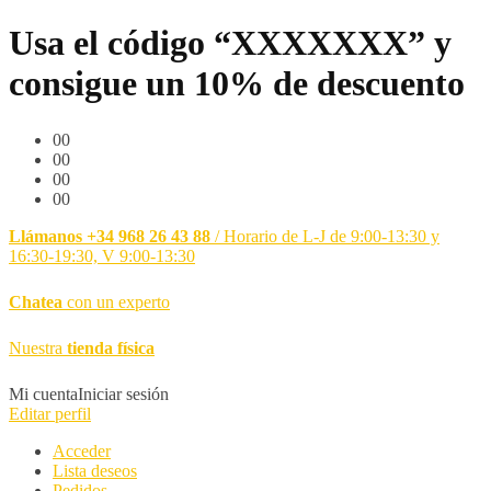
Usa el código “XXXXXXX” y
consigue un 10% de descuento
00
00
00
00
Llámanos +34 968 26 43 88
/ Horario de L-J de 9:00-13:30 y
16:30-19:30, V 9:00-13:30
Chatea
con un experto
Nuestra
tienda física
Mi cuenta
Iniciar sesión
Editar perfil
Acceder
Lista deseos
Pedidos