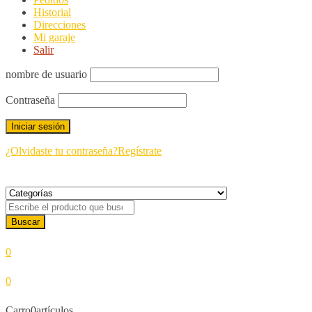
Historial
Direcciones
Mi garaje
Salir
nombre de usuario
Contraseña
¿Olvidaste tu contraseña?
Regístrate
0
0
Carro
0
artículos