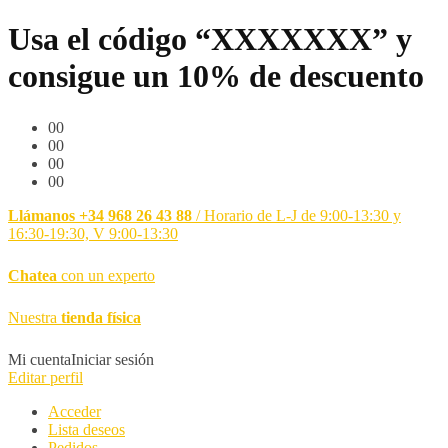
Usa el código “XXXXXXX” y
consigue un 10% de descuento
00
00
00
00
Llámanos +34 968 26 43 88
/ Horario de L-J de 9:00-13:30 y
16:30-19:30, V 9:00-13:30
Chatea
con un experto
Nuestra
tienda física
Mi cuenta
Iniciar sesión
Editar perfil
Acceder
Lista deseos
Pedidos