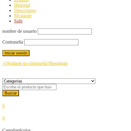
Historial
Direcciones
Mi garaje
Salir
nombre de usuario
Contraseña
¿Olvidaste tu contraseña?
Regístrate
0
0
Carro
0
artículos