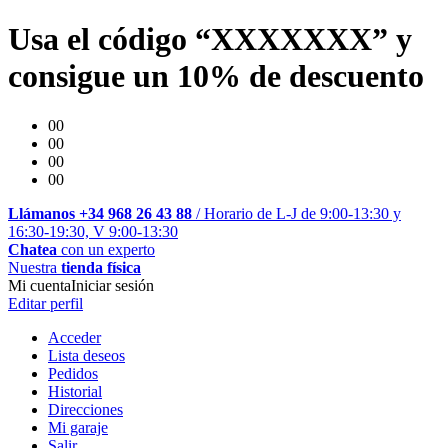
Usa el código “XXXXXXX” y
consigue un 10% de descuento
00
00
00
00
Llámanos +34 968 26 43 88
/ Horario de L-J de 9:00-13:30 y
16:30-19:30, V 9:00-13:30
Chatea
con un experto
Nuestra
tienda física
Mi cuenta
Iniciar sesión
Editar perfil
Acceder
Lista deseos
Pedidos
Historial
Direcciones
Mi garaje
Salir