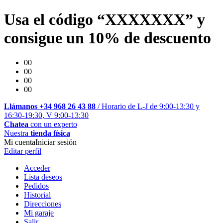
Usa el código “XXXXXXX” y
consigue un 10% de descuento
00
00
00
00
Llámanos +34 968 26 43 88
/ Horario de L-J de 9:00-13:30 y
16:30-19:30, V 9:00-13:30
Chatea
con un experto
Nuestra
tienda física
Mi cuenta
Iniciar sesión
Editar perfil
Acceder
Lista deseos
Pedidos
Historial
Direcciones
Mi garaje
Salir