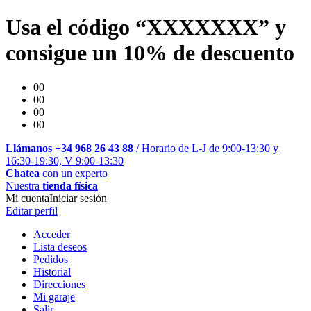
Usa el código “XXXXXXX” y
consigue un 10% de descuento
00
00
00
00
Llámanos +34 968 26 43 88
/ Horario de L-J de 9:00-13:30 y
16:30-19:30, V 9:00-13:30
Chatea
con un experto
Nuestra
tienda física
Mi cuenta
Iniciar sesión
Editar perfil
Acceder
Lista deseos
Pedidos
Historial
Direcciones
Mi garaje
Salir