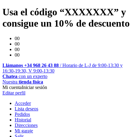
Usa el código “XXXXXXX” y
consigue un 10% de descuento
00
00
00
00
Llámanos +34 968 26 43 88
/ Horario de L-J de 9:00-13:30 y
16:30-19:30, V 9:00-13:30
Chatea
con un experto
Nuestra
tienda física
Mi cuenta
Iniciar sesión
Editar perfil
Acceder
Lista deseos
Pedidos
Historial
Direcciones
Mi garaje
Salir