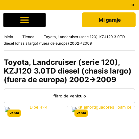
Mi garaje
Comprar por marca
Quiénes somos
Inicio
Tienda
Toyota, Landcruiser (serie 120), KZJ120 3.0TD
diesel (chasis largo) (fuera de europa) 2002->2009
Toyota, Landcruiser (serie 120),
KZJ120 3.0TD diesel (chasis largo)
(fuera de europa) 2002->2009
filtro de vehículo
Venta
Venta