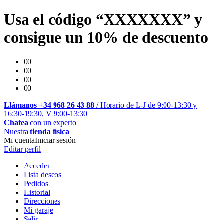
Usa el código “XXXXXXX” y
consigue un 10% de descuento
00
00
00
00
Llámanos +34 968 26 43 88
/ Horario de L-J de 9:00-13:30 y
16:30-19:30, V 9:00-13:30
Chatea
con un experto
Nuestra
tienda física
Mi cuenta
Iniciar sesión
Editar perfil
Acceder
Lista deseos
Pedidos
Historial
Direcciones
Mi garaje
Salir