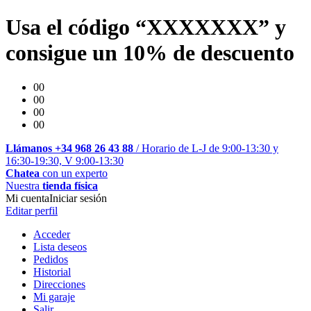
Usa el código “XXXXXXX” y
consigue un 10% de descuento
00
00
00
00
Llámanos +34 968 26 43 88
/ Horario de L-J de 9:00-13:30 y
16:30-19:30, V 9:00-13:30
Chatea
con un experto
Nuestra
tienda física
Mi cuenta
Iniciar sesión
Editar perfil
Acceder
Lista deseos
Pedidos
Historial
Direcciones
Mi garaje
Salir