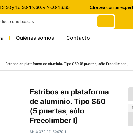
-13:30 y 16:30-19:30, V 9:00-13:30
Chatea
con un exper
ca
Quiénes somos
Contacto
Estribos en plataforma de aluminio. Tipo S50 (5 puertas, sólo Freeclimber I)
Estribos en plataforma
de aluminio. Tipo S50
(5 puertas, sólo
Freeclimber I)
SKU:
072.RF-50679-I