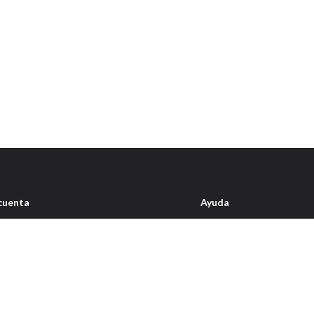
cuenta
Ayuda
íl
Condiciones de envío
idos
Quienes somos
ta de deseos
Contacto
garaje