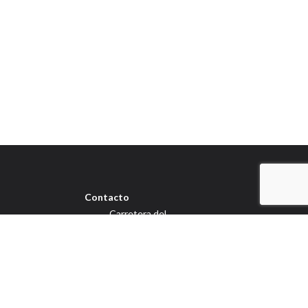
Contacto
Carretera del
Palmar 241 Aljucer,
30152, Murcia
L-J 9:00-13:30 / 16:30-
19:30 V 9:00-13:30
+34 968 26 43 88