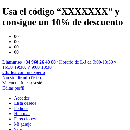
Usa el código “XXXXXXX” y
consigue un 10% de descuento
00
00
00
00
Llámanos +34 968 26 43 88
/ Horario de L-J de 9:00-13:30 y
16:30-19:30, V 9:00-13:30
Chatea
con un experto
Nuestra
tienda física
Mi cuenta
Iniciar sesión
Editar perfil
Acceder
Lista deseos
Pedidos
Historial
Direcciones
Mi garaje
Salir