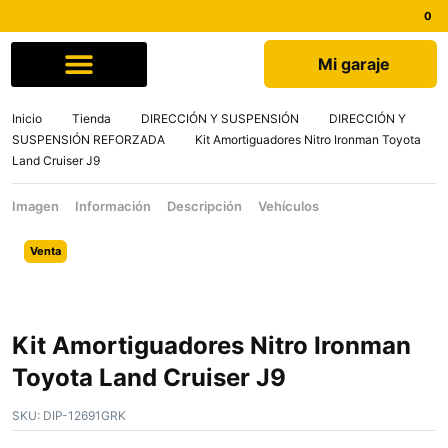
Mi garaje
Comprar por marca
Quiénes somos
Inicio
Tienda
DIRECCIÓN Y SUSPENSIÓN
DIRECCIÓN Y
SUSPENSIÓN REFORZADA
Kit Amortiguadores Nitro Ironman Toyota
Land Cruiser J9
Imagen
Información
Descripción
Vehículos
Venta
Kit Amortiguadores Nitro Ironman
Toyota Land Cruiser J9
SKU:
DIP-12691GRK