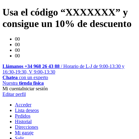
Usa el código “XXXXXXX” y
consigue un 10% de descuento
00
00
00
00
Llámanos +34 968 26 43 88
/ Horario de L-J de 9:00-13:30 y
16:30-19:30, V 9:00-13:30
Chatea
con un experto
Nuestra
tienda física
Mi cuenta
Iniciar sesión
Editar perfil
Acceder
Lista deseos
Pedidos
Historial
Direcciones
Mi garaje
Salir