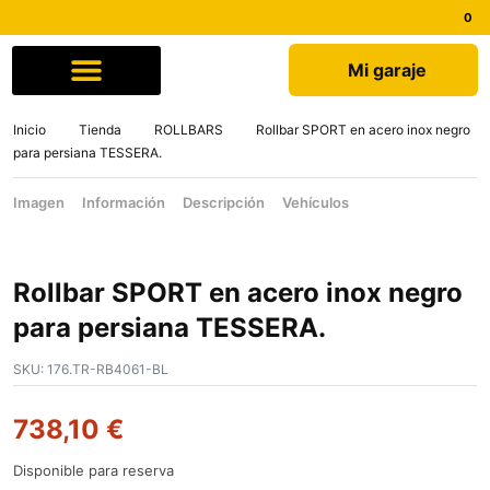
Mi garaje
Comprar por marca
Quiénes somos
Inicio
Tienda
ROLLBARS
Rollbar SPORT en acero inox negro
para persiana TESSERA.
Imagen
Información
Descripción
Vehículos
Rollbar SPORT en acero inox negro
para persiana TESSERA.
SKU:
176.TR-RB4061-BL
738,10
€
Disponible para reserva