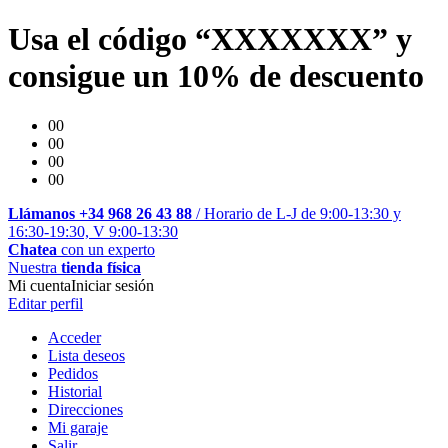
Usa el código “XXXXXXX” y
consigue un 10% de descuento
00
00
00
00
Llámanos +34 968 26 43 88
/ Horario de L-J de 9:00-13:30 y
16:30-19:30, V 9:00-13:30
Chatea
con un experto
Nuestra
tienda física
Mi cuenta
Iniciar sesión
Editar perfil
Acceder
Lista deseos
Pedidos
Historial
Direcciones
Mi garaje
Salir