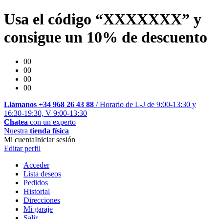
Usa el código “XXXXXXX” y
consigue un 10% de descuento
00
00
00
00
Llámanos +34 968 26 43 88
/ Horario de L-J de 9:00-13:30 y
16:30-19:30, V 9:00-13:30
Chatea
con un experto
Nuestra
tienda física
Mi cuenta
Iniciar sesión
Editar perfil
Acceder
Lista deseos
Pedidos
Historial
Direcciones
Mi garaje
Salir